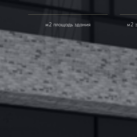
м2 площадь здания
м2 